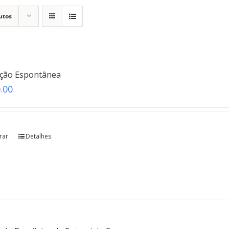
utos
ação Espontânea
.00
rar
Detalhes