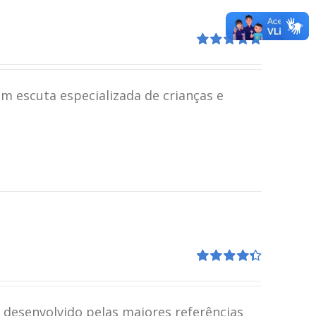
Avaliação
5.00
de 5
m escuta especializada de crianças e
Avaliação
4.41
de 5
i desenvolvido pelas maiores referências