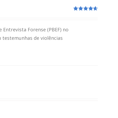
Avaliação
4.67
de 5
e Entrevista Forense (PBEF) no
u testemunhas de violências