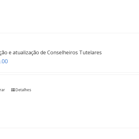
ão e atualização de Conselheiros Tutelares
.00
rar
Detalhes
Depoimento Especial