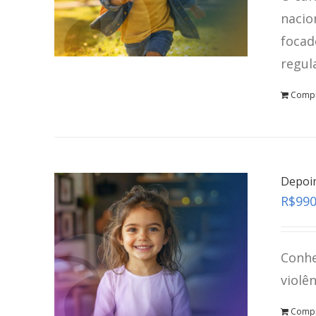
nacio
focad
regul
Comp
Depoi
R$
990
Conhe
violê
Comp