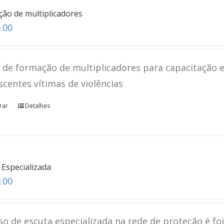
teste
ão de multiplicadores
.00
Click here
 de formação de multiplicadores para capacitação e
scentes vítimas de violências
rar
Detalhes
 Especializada
.00
so de escuta especializada na rede de proteção é fo