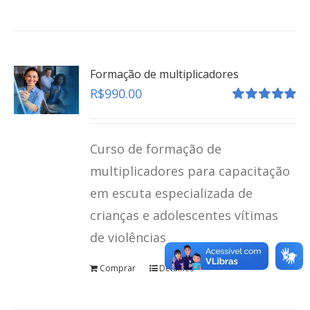
Formação de multiplicadores
R$
990.00
Avaliação
5.00
de 5
Curso de formação de
multiplicadores para capacitação
em escuta especializada de
crianças e adolescentes vítimas
Depoimento Especial
de violências
teste
Comprar
Detalhes
Click here