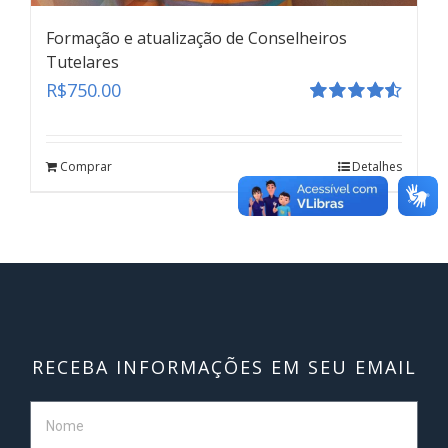
Formação e atualização de Conselheiros
Tutelares
R$
750.00
Avaliação
Formação e atualização de Conselheiros
4.55
de 5
Tutelares
Comprar
Detalhes
teste
Click here
RECEBA INFORMAÇÕES EM SEU EMAIL