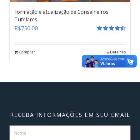
Formação e atualização de Conselheiros
Tutelares
R$
750.00
Avaliação
Formação e atualização de Conselheiros
4.55
de 5
Tutelares
Comprar
Detalhes
teste
Click here
RECEBA INFORMAÇÕES EM SEU EMAIL