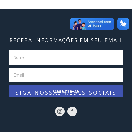
Formação e atualização de Conselheiros
Tutelares
teste
Click here
RECEBA INFORMAÇÕES EM SEU EMAIL
Cadastre-se
SIGA NOSSAS REDES SOCIAIS