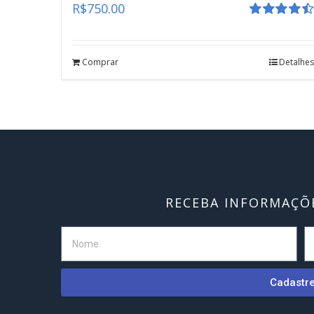
R$
750.00
Avaliação
4.55
de 5
Comprar
Detalhes
RECEBA INFORMAÇÕE
Cadastr