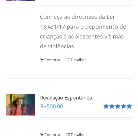
Avaliação
4.80
de 5
Conheça as diretrizes da Lei
13.431/17 para o depoimento de
crianças e adolescentes vítimas
de violências
Comprar
Detalhes
Revelação Espontânea
R$
500.00
Avaliação
5.00
de 5
Protocolo Brasileiro de Entrevista Forense
Comprar
Detalhes