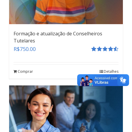
Formação e atualização de Conselheiros
Tutelares
R$
750.00
Avaliação
4.55
de 5
Depoimento Especial
Comprar
Detalhes
teste
Click here