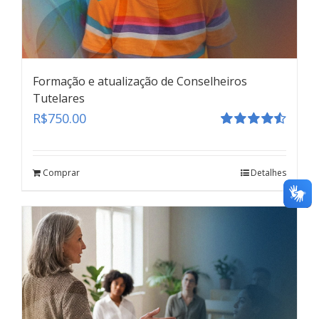
Formação e atualização de Conselheiros
Tutelares
R$
750.00
Avaliação
4.55
de 5
Revelação Espontânea
Comprar
Detalhes
teste
Click here