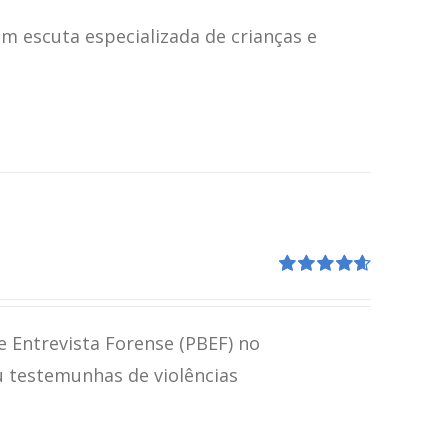
5.00
de 5
m escuta especializada de crianças e
Avaliação
4.67
de 5
e Entrevista Forense (PBEF) no
u testemunhas de violências