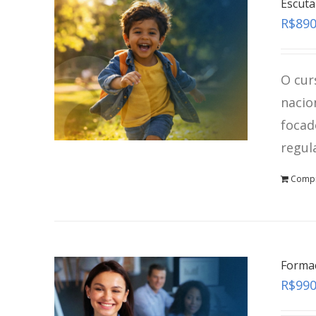
Escuta
R$
890
O cur
nacio
focad
regul
Comp
Formaç
R$
990