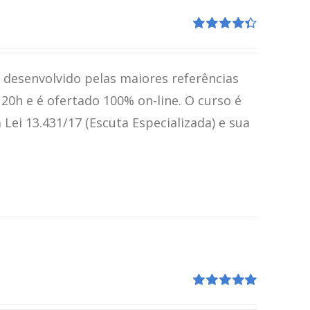
Avaliação
4.41
de 5
i desenvolvido pelas maiores referências
120h e é ofertado 100% on-line. O curso é
ei 13.431/17 (Escuta Especializada) e sua
Avaliação