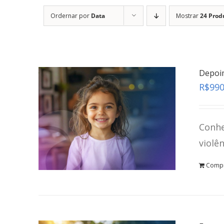
Ordernar por
Data
Mostrar
24 Prod
Depoi
R$
990
Conhe
violê
Comp