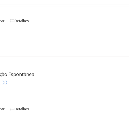
rar
Detalhes
ação Espontânea
.00
rar
Detalhes