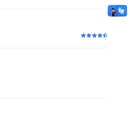
Avaliação
4.55
de 5