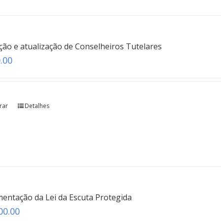
teste
Click here
ão e atualização de Conselheiros Tutelares
.00
rar
Detalhes
entação da Lei da Escuta Protegida
00.00