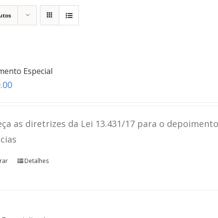
utos
mento Especial
.00
ça as diretrizes da Lei 13.431/17 para o depoimento
ncias
rar
Detalhes