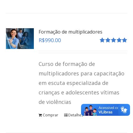
Formação de multiplicadores
R$
990.00
Avaliação
5.00
de 5
Curso de formação de
multiplicadores para capacitação
em escuta especializada de
crianças e adolescentes vítimas
Depoimento Especial
de violências
teste
Comprar
Detalhes
Click here