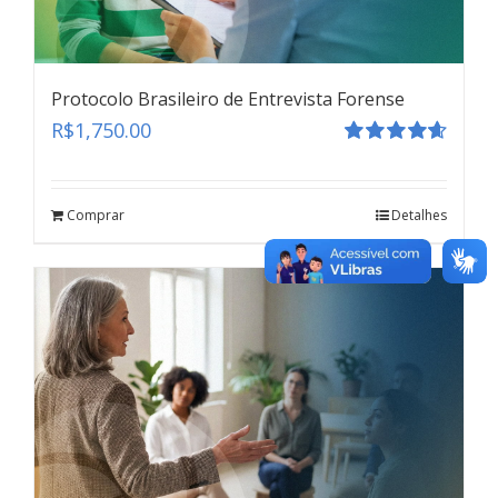
Protocolo Brasileiro de Entrevista Forense
R$
1,750.00
Avaliação
4.67
de 5
Revelação Espontânea
Comprar
Detalhes
teste
Click here