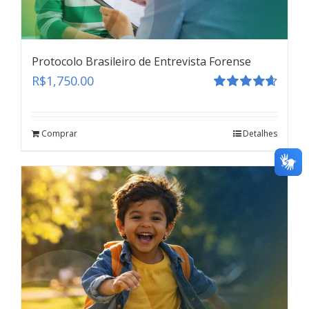
Protocolo Brasileiro de Entrevista Forense
R$
1,750.00
Avaliação
4.67
de 5
Depoimento Especial
Comprar
Detalhes
teste
Click here