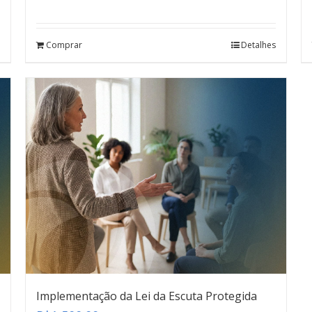
Avaliação
4.80
de 5
Comprar
Detalhes
Implementação da Lei da Escuta Protegida
teste
Click here
Implementação da Lei da Escuta Protegida