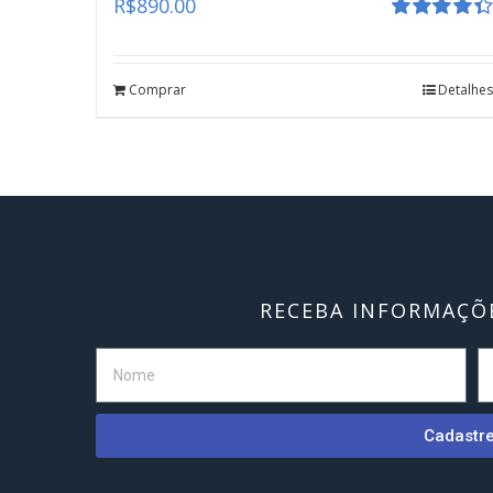
R$
890.00
Avaliação
4.41
de 5
Comprar
Detalhes
RECEBA INFORMAÇÕE
Cadastr