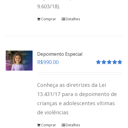
9.603/18).
Comprar
Detalhes
Depoimento Especial
R$
990.00
Avaliação
4.80
de 5
Conheça as diretrizes da Lei
13.431/17 para o depoimento de
crianças e adolescentes vítimas
de violências
Protocolo Brasileiro de Entrevista Forense
Comprar
Detalhes