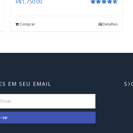
R$
1,750.00
Avaliação
4.67
de 5
Comprar
Detalhes
S EM SEU EMAIL
SI
e-se