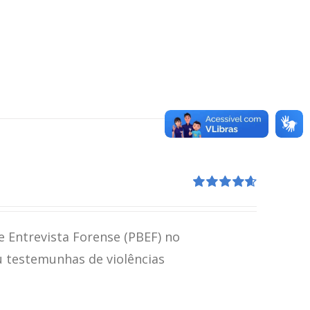
Avaliação
4.67
de 5
e Entrevista Forense (PBEF) no
u testemunhas de violências