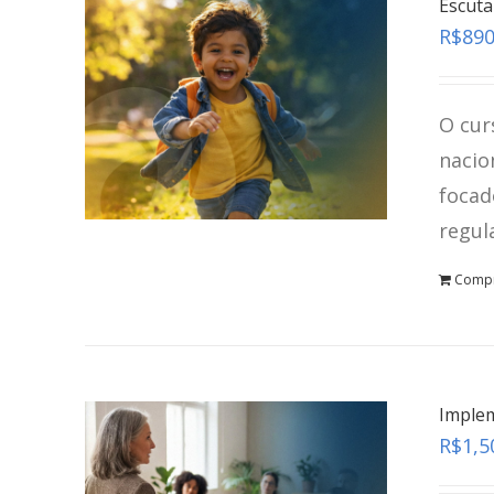
Escuta
R$
890
O cur
nacio
focad
regul
Comp
Implem
R$
1,5