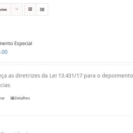
utos
mento Especial
.00
ça as diretrizes da Lei 13.431/17 para o depoimento
ncias
rar
Detalhes