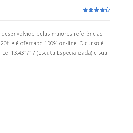
Avaliação
4.41
de 5
i desenvolvido pelas maiores referências
120h e é ofertado 100% on-line. O curso é
ei 13.431/17 (Escuta Especializada) e sua