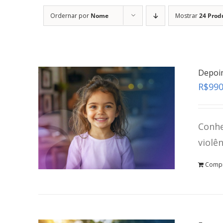
Ordernar por
Nome
Mostrar
24 Prod
Depoi
R$
990
Conhe
violê
Comp