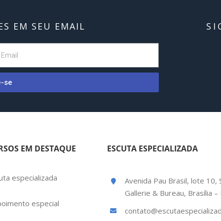
S EM SEU EMAIL
SI
e-se
RSOS EM DESTAQUE
ESCUTA ESPECIALIZADA
uta especializada
Avenida Pau Brasil, lote 10, 
Gallerie & Bureau, Brasília 
oimento especial
contato@escutaespecializad