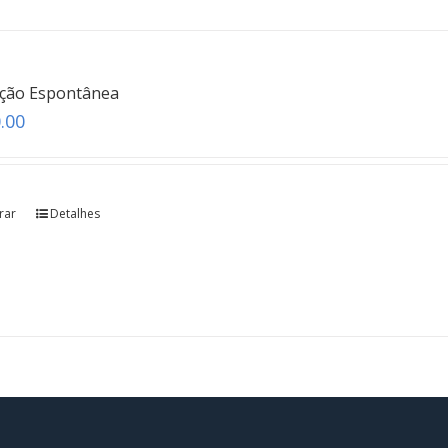
ação Espontânea
.00
rar
Detalhes