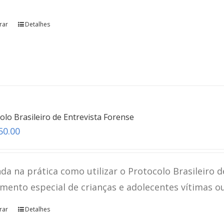
rar
Detalhes
Revelação Espontânea
teste
Click here
olo Brasileiro de Entrevista Forense
50.00
da na prática como utilizar o Protocolo Brasileiro d
mento especial de crianças e adolecentes vítimas o
rar
Detalhes