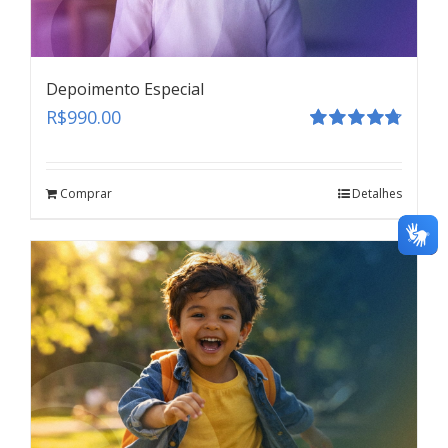
Depoimento Especial
R$
990.00
Avaliação
4.80
de 5
Revelação Espontânea
Comprar
Detalhes
teste
Click here