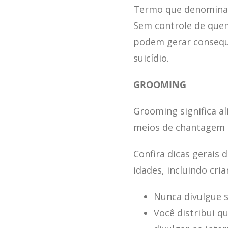
Termo que denomina o
Sem controle de quem
podem gerar consequ
suicídio.
GROOMING
Grooming significa a
meios de chantagem e
Confira dicas gerais
idades, incluindo cri
Nunca divulgue 
Você distribui q