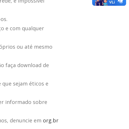
rede, é impossível
os.
ço e com qualquer
próprios ou até mesmo
ão faça download de
 que sejam éticos e
er informado sobre
anos, denuncie em
org.br