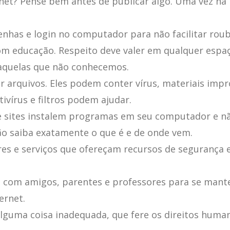
rnet? Pense bem antes de publicar algo. Uma vez na 
Click here
senhas e login no computador para não facilitar roub
m educação. Respeito deve valer em qualquer espa
quelas que não conhecemos.
r arquivos. Eles podem conter vírus, materiais im
tivírus e filtros podem ajudar.
e sites instalem programas em seu computador e n
ão saiba exatamente o que é e de onde vem.
s e serviços que ofereçam recursos de segurança e
 com amigos, parentes e professores para se mant
ernet.
alguma coisa inadequada, que fere os direitos hum