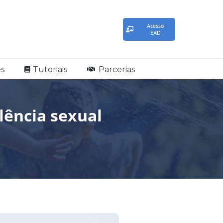
Acesso
EAD
s
Tutoriais
Parcerias
lência sexual