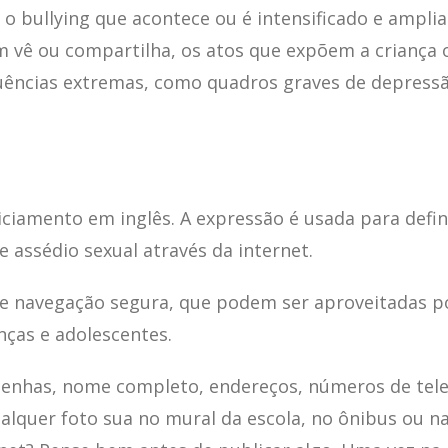
 bullying que acontece ou é intensificado e ampliad
 vê ou compartilha, os atos que expõem a criança 
ências extremas, como quadros graves de depress
liciamento em inglês. A expressão é usada para defi
 assédio sexual através da internet.
 de navegação segura, que podem ser aproveitadas p
anças e adolescentes.
senhas, nome completo, endereços, números de tele
Por uma infância conectada e livre da violência sexual
ualquer foto sua no mural da escola, no ônibus ou n
teste