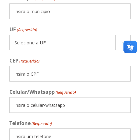
Inscrições - Município Santa Cruz do Rio
UF
(Requerido)
Pardo - SP

teste
CEP
(Requerido)
Click here
Celular/Whatsapp
(Requerido)
Telefone
(Requerido)