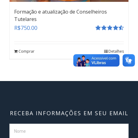
Formação e atualização de Conselheiros
Tutelares
R$
750.00
Avaliação
Formação e atualização de Conselheiros
4.55
de 5
Tutelares
Comprar
Detalhes
teste
Click here
RECEBA INFORMAÇÕES EM SEU EMAIL