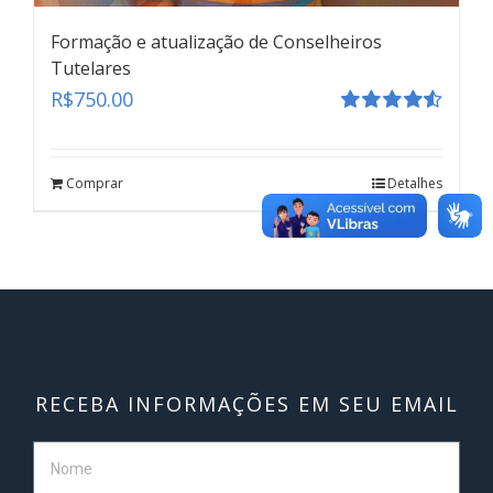
Formação e atualização de Conselheiros
Tutelares
R$
750.00
Avaliação
Formação e atualização de Conselheiros
4.55
de 5
Tutelares
Comprar
Detalhes
teste
Click here
RECEBA INFORMAÇÕES EM SEU EMAIL