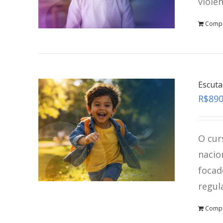
violê
Comp
Escuta
R$
890
O cur
nacio
focad
regul
Comp