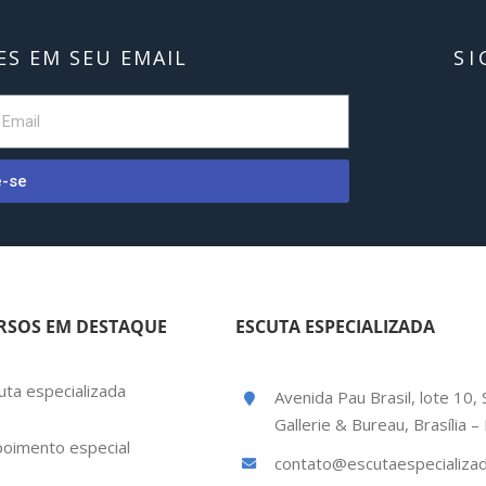
S EM SEU EMAIL
SI
e-se
RSOS EM DESTAQUE
ESCUTA ESPECIALIZADA
uta especializada
Avenida Pau Brasil, lote 10, 
Gallerie & Bureau, Brasília 
oimento especial
contato@escutaespecializad