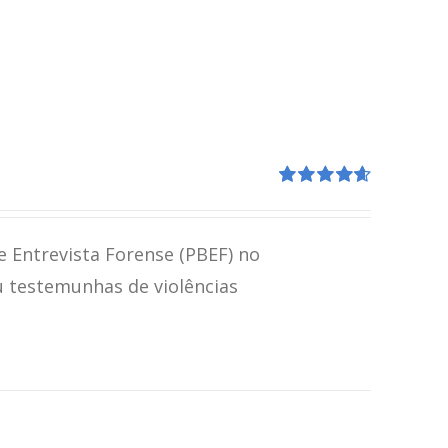
Avaliação
4.67
de 5
e Entrevista Forense (PBEF) no
u testemunhas de violências