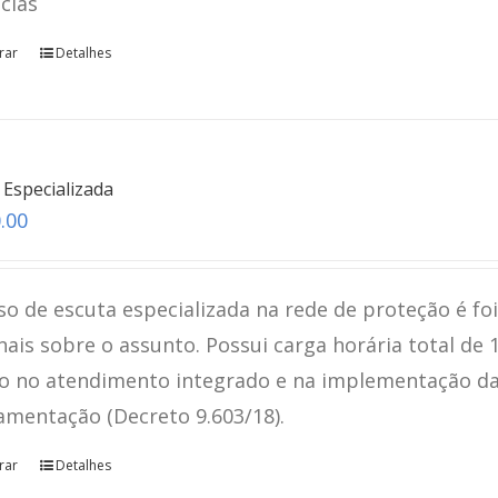
ncias
rar
Detalhes
Revelação Espontânea
teste
 Especializada
.00
Click here
so de escuta especializada na rede de proteção é fo
nais sobre o assunto. Possui carga horária total de 
o no atendimento integrado e na implementação da L
amentação (Decreto 9.603/18).
rar
Detalhes