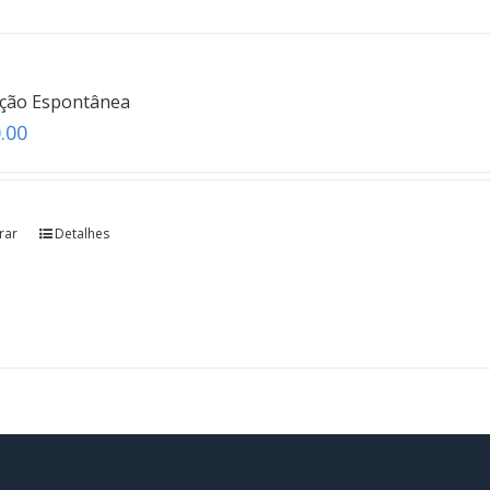
ação Espontânea
.00
rar
Detalhes