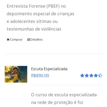
Entrevista Forense (PBEF) no
depoimento especial de crianças
e adolecentes vítimas ou
testemunhas de violências
Comprar
Detalhes
Escuta Especializada
R$
890.00
Avaliação
4.41
de 5
O curso de escuta especializada
na rede de proteção é foi
Depoimento Especial