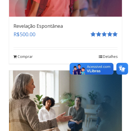
Revelação Espontânea
R$
500.00
Avaliação
5.00
de 5
Protocolo Brasileiro de Entrevista Forense
Comprar
Detalhes
teste
Click here