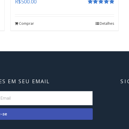
R$
500.00
Avaliação
5.00
de 5
Comprar
Detalhes
S EM SEU EMAIL
SI
e-se