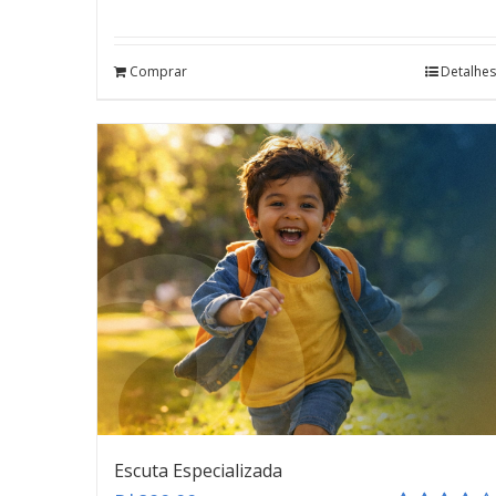
Avaliação
4.67
de 5
Comprar
Detalhes
Escuta Especializada