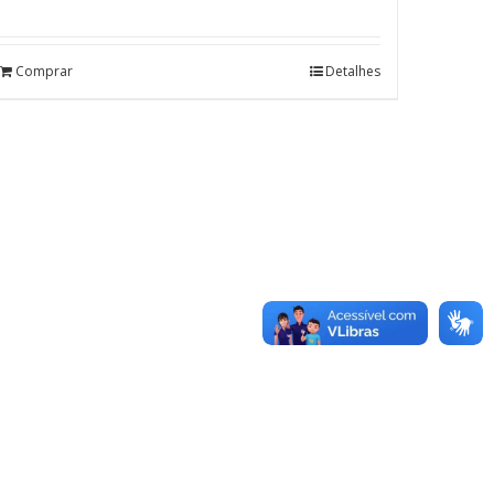
Avaliação
4.80
de 5
Comprar
Detalhes