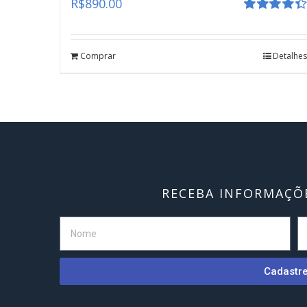
R$
890.00
Avaliação
4.41
de 5
Comprar
Detalhes
RECEBA INFORMAÇÕE
Cadastr