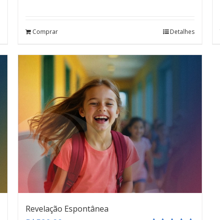
Comprar
Detalhes
Revelação Espontânea
teste
Click here
Revelação Espontânea