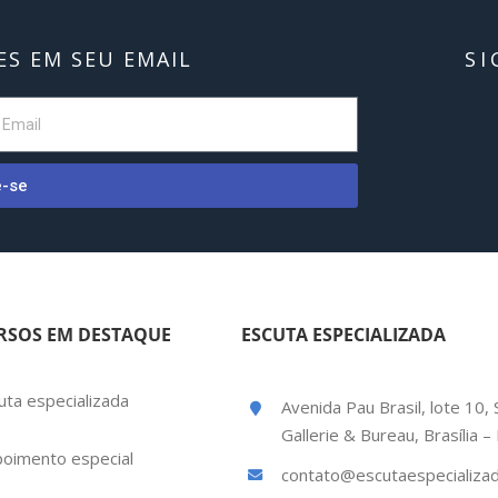
S EM SEU EMAIL
SI
e-se
RSOS EM DESTAQUE
ESCUTA ESPECIALIZADA
uta especializada
Avenida Pau Brasil, lote 10, 
Gallerie & Bureau, Brasília 
oimento especial
contato@escutaespecializad