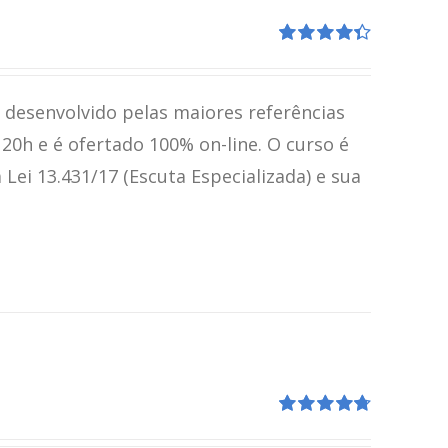
Avaliação
4.41
de 5
i desenvolvido pelas maiores referências
120h e é ofertado 100% on-line. O curso é
ei 13.431/17 (Escuta Especializada) e sua
Avaliação