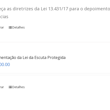
ça as diretrizes da Lei 13.431/17 para o depoimento
ncias
rar
Detalhes
Protocolo Brasileiro de Entrevista Forense
teste
Click here
entação da Lei da Escuta Protegida
00.00
rar
Detalhes