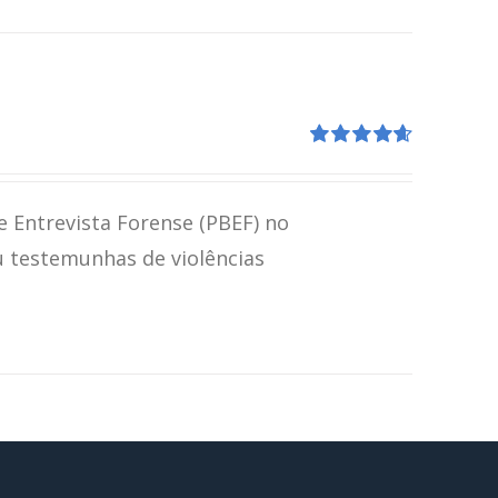
Avaliação
4.67
de 5
e Entrevista Forense (PBEF) no
u testemunhas de violências