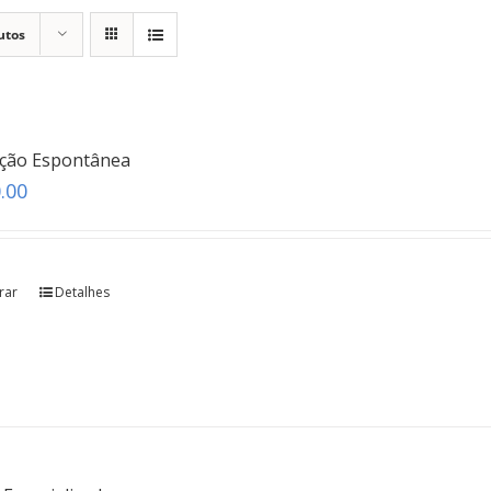
utos
ação Espontânea
.00
rar
Detalhes