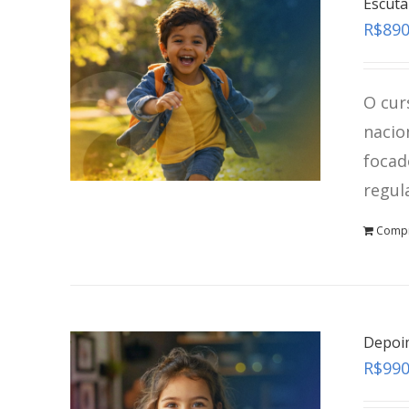
Escuta
R$
890
O cur
nacio
focad
regul
Comp
Depoi
R$
990