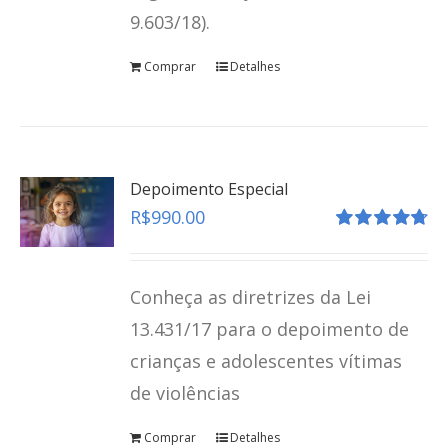
9.603/18).
Comprar
Detalhes
Depoimento Especial
R$
990.00
Avaliação
4.80
de 5
Conheça as diretrizes da Lei
13.431/17 para o depoimento de
crianças e adolescentes vítimas
de violências
Protocolo Brasileiro de Entrevista Forense
Comprar
Detalhes