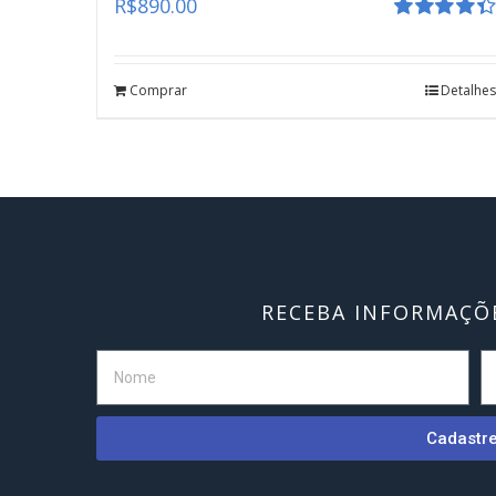
R$
890.00
Avaliação
4.41
de 5
Comprar
Detalhes
RECEBA INFORMAÇÕE
Cadastr