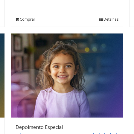
Avaliação
4.67
de 5
Comprar
Detalhes
Depoimento Especial
teste
Click here
Depoimento Especial