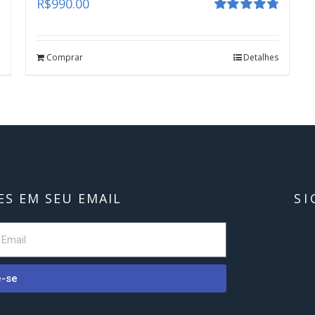
R$
990.00
Avaliação
4.80
de 5
Comprar
Detalhes
S EM SEU EMAIL
SI
e-se