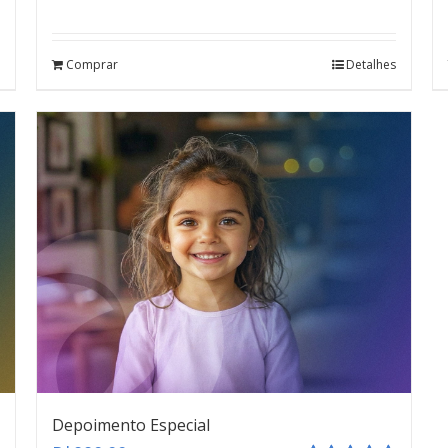
Avaliação
4.67
de 5
Comprar
Detalhes
Depoimento Especial
teste
Click here
Depoimento Especial