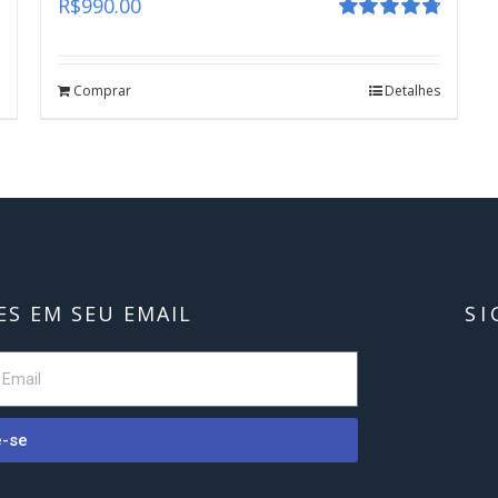
R$
990.00
Avaliação
4.80
de 5
Comprar
Detalhes
S EM SEU EMAIL
SI
e-se