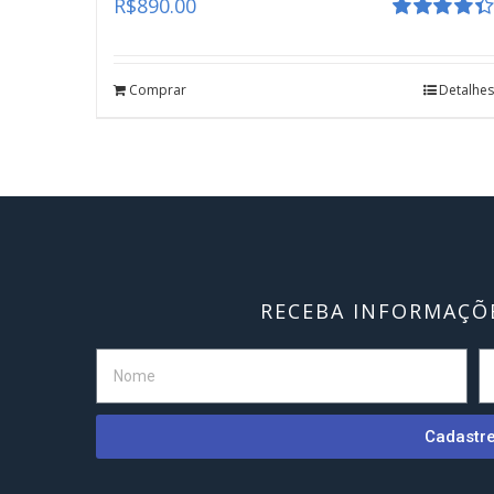
R$
890.00
Avaliação
4.41
de 5
Comprar
Detalhes
RECEBA INFORMAÇÕE
Cadastr