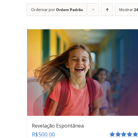
Ordernar por
Ordem Padrão
Mostrar
24
Revelação Espontânea
R$
500.00