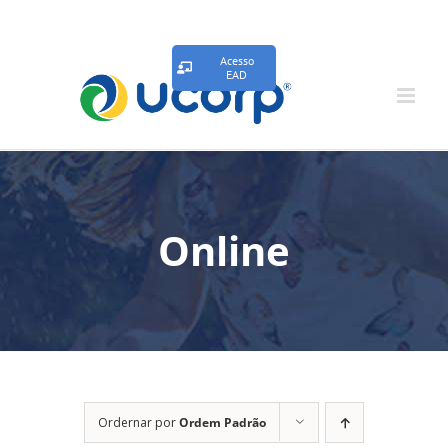
Acesso
EAD
Online
Ordernar por
Ordem Padrão