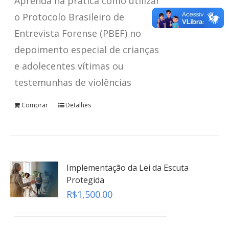
Aprenda na prática como utilizar
teste
o Protocolo Brasileiro de
Entrevista Forense (PBEF) no
Click here
depoimento especial de crianças
e adolecentes vítimas ou
testemunhas de violências
Comprar
Detalhes
Implementação da Lei da Escuta
Protegida
R$
1,500.00