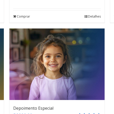
Avaliação
4.67
de 5
Comprar
Detalhes
Depoimento Especial
teste
Click here
Depoimento Especial