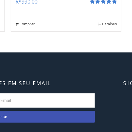
R$
990.00
Avaliação
4.80
de 5
Comprar
Detalhes
S EM SEU EMAIL
SI
e-se