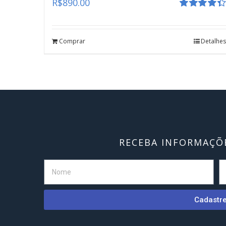
R$
890.00
Avaliação
4.41
de 5
Comprar
Detalhes
RECEBA INFORMAÇÕE
Cadastr