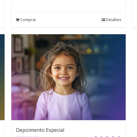
Avaliação
4.67
de 5
Comprar
Detalhes
Depoimento Especial
teste
Click here
Depoimento Especial