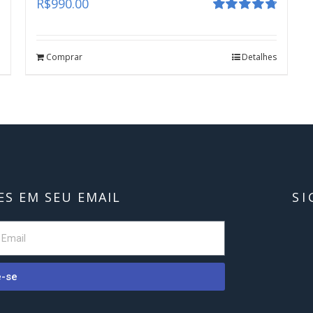
R$
990.00
Avaliação
4.80
de 5
Comprar
Detalhes
S EM SEU EMAIL
SI
e-se