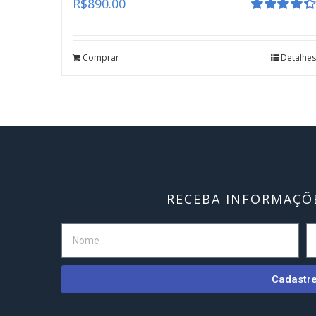
R$
890.00
Avaliação
4.41
de 5
Comprar
Detalhes
RECEBA INFORMAÇÕE
Cadastr